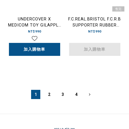
售完
UNDERCOVER X
F.C.REAL.BRISTOL F.C.R.B
MEDICOM TOY GILAPPLE
SUPPORTER RUBBER
LIGHT KEYCHAIN UC 蘋果
DUCK 黑白漸層 橡膠鴨 26
NT$990
NT$990
燈 鑰匙圈 藍色
週年限定款 -FCRB-252160
加入購物車
加入購物車
1
2
3
4