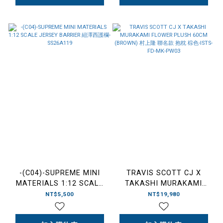
-(C04)-SUPREME MINI
TRAVIS SCOTT CJ X
MATERIALS 1:12 SCALE
TAKASHI MURAKAMI
JERSEY BARRIER 紐澤西
FLOWER PLUSH 60CM
NT$5,500
NT$19,980
護欄-SS26A119
(BROWN) 村上隆 聯名款 抱
枕 棕色-ISTS-FD-MK-