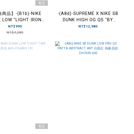
售完
商品】-(B1b)-NIKE
-(A8d)-SUPREME X NIKE SB
 LOW "LIGHT IRON
DUNK HIGH OG QS "BY
BLACK"-DQ7576 001
ANY MEANS" 白黑-DN3741
NT$990
NT$12,980
002
NT$4,280
售完