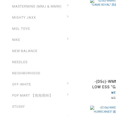
MASTERMIND (MMJ & MMW)
MIGHTY JAXX
MGL TOYS
NIKE
NEW BALANCE
NEEDLES
NEIGHBORHOOD
-(D5c)-WM
OFF-WHITE
LOW ESS "
藍白勾 女鞋-
NT
POP MART 【泡泡瑪特】
NT
STUSSY