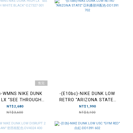
售完
b)-WMNS NIKE DUNK
-(E10bc)-NIKE DUNK LOW
 LX “SEE THROUGH
RETRO "ARIZONA STATE"
 BLACK”-DZ7327 001
亞利桑那州配色-DD1391 702
NT$2,680
NT$1,990
NT$3,600
NT$3,100