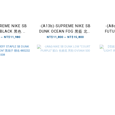
PREME NIKE SB
-(A13b)-SUPREME NIKE SB
-(A8
 BLACK 黑色 男
DUNK OCEAN FOG 黑藍 北美
FUTU
8487 001
限定 男鞋-HQ8487 400
WHITE
 ~ NT$11,980
NT$11,800 ~ NT$15,800
名款 渲