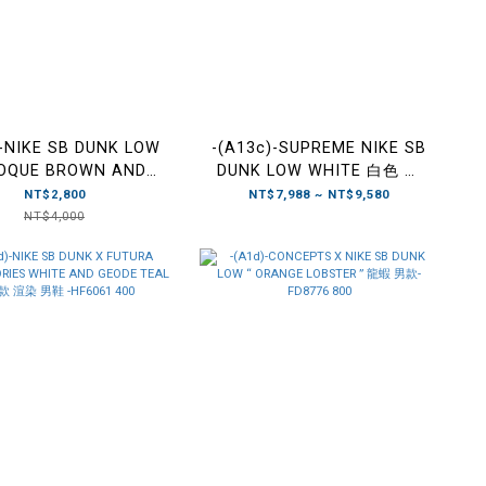
)-NIKE SB DUNK LOW
-(A13c)-SUPREME NIKE SB
OQUE BROWN AND
DUNK LOW WHITE 白色 男
IGHT NAVY 低筒鞋 棕
鞋-HQ8487 100
NT$2,800
NT$7,988 ~ NT$9,580
夜藍 HQ1625 200
NT$4,000