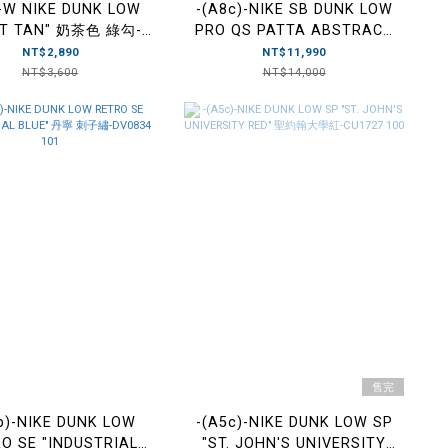
)-W NIKE DUNK LOW
-(A8c)-NIKE SB DUNK LOW
HT TAN" 奶茶色 綠勾-
PRO QS PATTA ABSTRACT
FQ6869 131
ART 白藍紅 抽象花紋-
NT$2,890
NT$11,990
DH7695 600
NT$3,600
NT$14,000
售完
b)-NIKE DUNK LOW
-(A5c)-NIKE DUNK LOW SP
O SE "INDUSTRIAL
"ST. JOHN'S UNIVERSITY