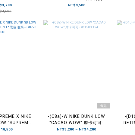
CT2224 001
BLUE
$3,290
NT$9,580
$4,680
售完
UPREME X NIKE
-(C8a)-W NIKE DUNK LOW
-(D1
LOW "SUPREME
"CACAO WOW" 摩卡可可-
RETR
EE" 黑色 低筒-
DD1503 124
18,500
NT$3,280 ~ NT$4,280