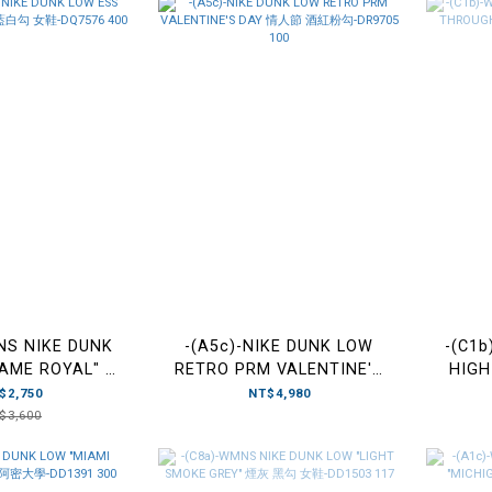
NS NIKE DUNK
-(A5c)-NIKE DUNK LOW
-(C1
GAME ROYAL" 黑
RETRO PRM VALENTINE'S
HIGH
DQ7576 400
DAY 情人節 酒紅粉勾-
WHITE
$2,750
NT$4,980
DR9705 100
$3,600