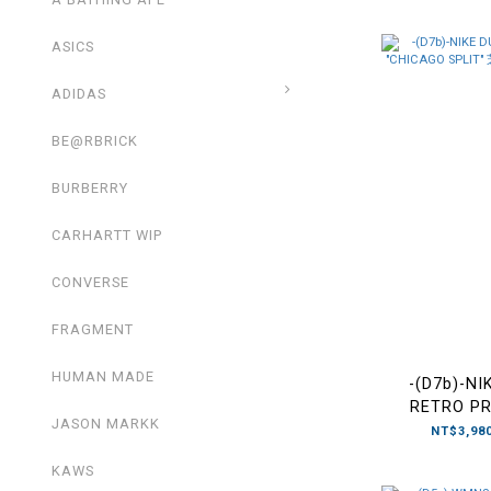
FD8
ASICS
ADIDAS
BE@RBRICK
BURBERRY
CARHARTT WIP
CONVERSE
FRAGMENT
HUMAN MADE
-(D7b)-N
RETRO P
JASON MARKK
SPLIT" 芝
NT$3,980
KAWS