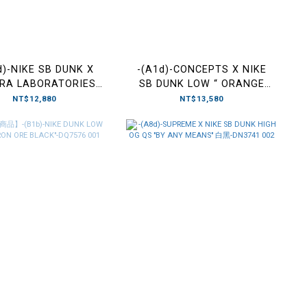
d)-NIKE SB DUNK X
-(A1d)-CONCEPTS X NIKE
RA LABORATORIES
SB DUNK LOW “ ORANGE
 AND GEODE TEAL 聯
LOBSTER ” 龍蝦 男款-
NT$12,880
NT$13,580
染 男鞋 -HF6061 400
FD8776 800