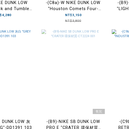
IKE DUNK LOW
-(C8a)-W NIKE DUNK LOW
-(B9
ck and Tumbled
"Houston Comets Four-
"LIG
鴉-DM0108 001
Peat" 白藍紅 四連冠-DZ2780
$4,280
NT$3,150
100
NT$3,800
售完
KE DUNK LOW 灰
-(B9)-NIKE SB DUNK LOW
-(C9
G"-DD1391 103
PRO E "CRATER 環保材質-
RETR