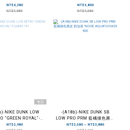
" 丹寧 刺子繡-DV0834
RED" 聖約翰大學紅-CU1727
NT$4,280
NT$3,800
101
100
NT$4,980
NT$4,580
售完
b)-NIKE DUNK LOW
-(A18b)-NIKE DUNK SB
O "GREEN ROYAL"-
LOW PRO PRM 藍橘撞色麂皮
FQ6849 141
奶油底 "NOISE AQUA"-
NT$2,980
NT$3,580 ~ NT$3,880