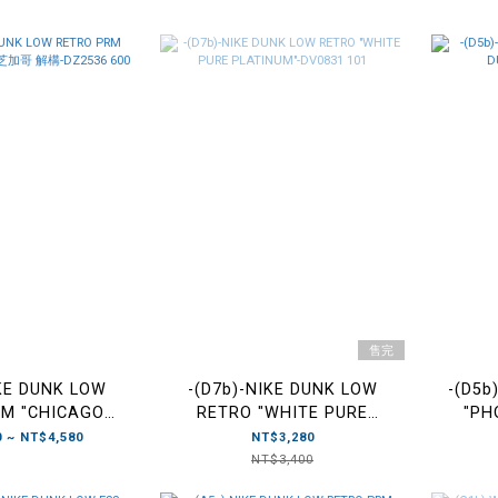
778 001
售完
IKE DUNK LOW
-(D7b)-NIKE DUNK LOW
-(D5b
RM "CHICAGO
RETRO "WHITE PURE
"PH
加哥 解構-DZ2536
PLATINUM"-DV0831 101
 ~ NT$4,580
NT$3,280
600
NT$3,400