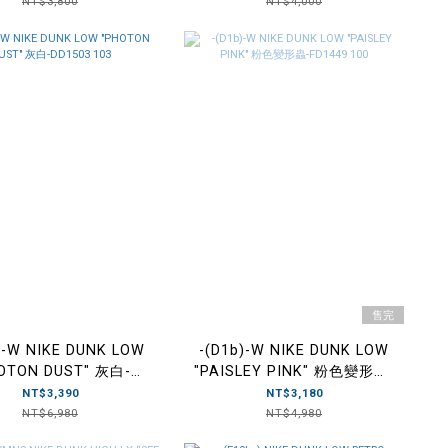
DV5429 800
NT$3,800
NT$4,000
售完
)-W NIKE DUNK LOW
-(D1b)-W NIKE DUNK LOW
OTON DUST" 灰白-
"PAISLEY PINK" 粉色變形蟲-
DD1503 103
FD1449 100
NT$3,390
NT$3,180
NT$6,980
NT$4,980