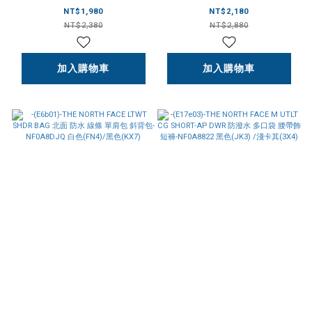
TNF 女款 膠底 涼拖鞋-
STOP CROSSBODY 防水
NT$1,980
NT$2,180
NF0A8ADS (C5b)黑色
單肩 側背包黑 腋下包 黑
NT$2,380
NT$2,880
(KX7)/(D8)奶茶色(TOB)
(4H0)/白(QLI)-NF0A81DS
加入購物車
加入購物車