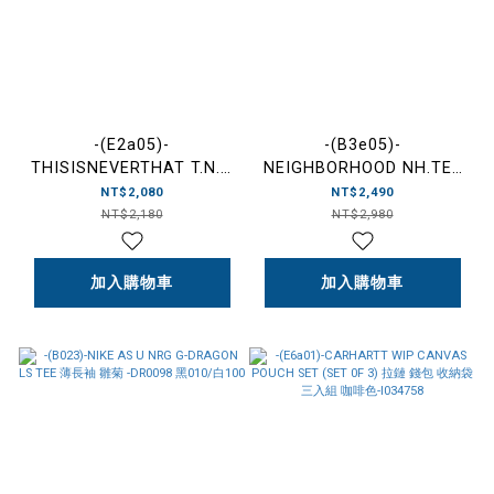
-(E2a05)-
-(B3e05)-
THISISNEVERTHAT T.N.T.
NEIGHBORHOOD NH.TEE
CLASSIC HDP L/S TEE
LS-18 NBHD FW24 巧克力
NT$2,080
NT$2,490
T.N.T 素色 經典款 薄長Ｔ黑
插圖 薄長T-242PCNH-LT18
NT$2,180
NT$2,980
色/白色-TN250TTSLT02
加入購物車
加入購物車