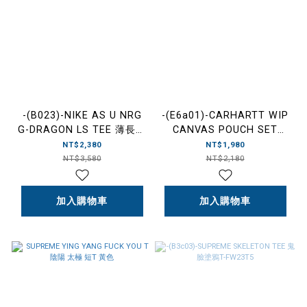
-(B023)-NIKE AS U NRG
-(E6a01)-CARHARTT WIP
G-DRAGON LS TEE 薄長袖
CANVAS POUCH SET
雛菊 -DR0098 黑010/白
(SET 0F 3) 拉鏈 錢包 收納
NT$2,380
NT$1,980
100
袋 三入組 咖啡色-I034758
NT$3,580
NT$2,180
加入購物車
加入購物車