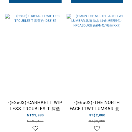
-(E2e03)-CARHARTT WIP
-(E6a02)-THE NORTH
LESS TROUBLES T 深藍
FACE LTWT LUMBAR 北面
色-I033187
防水 線條 機能腰包 -
NT$1,980
NT$2,080
NF0A8DJR白色(FN4)/黑色
NT$2,180
NT$2,380
(KX7)