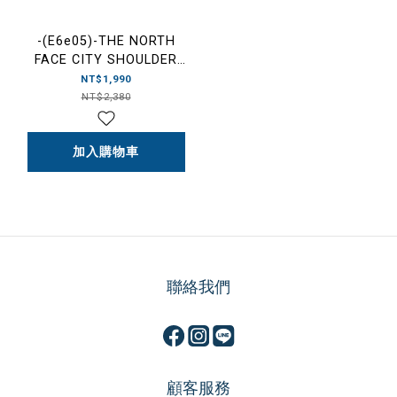
-(E6e05)-THE NORTH
FACE CITY SHOULDER
BAG 2.5L CORDURA 抗撕
NT$1,990
裂 多夾層 肩包 側背包 小
NT$2,380
包-NF0A8AMV 紫色(S96)/
墨綠色(4FY)/黑色(4HF)
加入購物車
聯絡我們
顧客服務