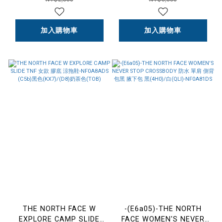
NF0A8BTV 鐵灰(0UZ)
NF0A8ATH
加入購物車
加入購物車
THE NORTH FACE W
-(E6a05)-THE NORTH
EXPLORE CAMP SLIDE
FACE WOMEN'S NEVER