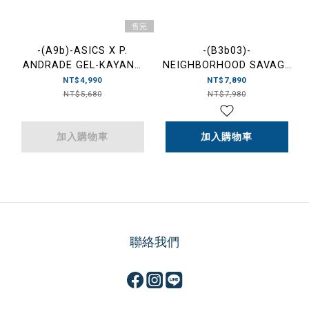
售完
-(A9b)-ASICS X P.
-(B3b03)-
ANDRADE GEL-KAYANO
NEIGHBORHOOD SAVAGE
14 運動休閒鞋 聯名 金龜
CREWNECK SS NBHD 仿舊
NT$4,990
NT$7,890
子-1203A639 300
破壞水洗 刷色 假口袋T 黑
NT$5,680
NT$7,980
色-242FPNH-CSM06
加入購物車
加入購物車
聯絡我們