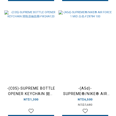
-(C05)-SUPREME BOTTLE
-(A5d)-
OPENER KEYCHAIN 開瓶
SUPREME®/NIKE® AIR
器鑰匙圈-FW24A120
FORCE 1 MID 白色-FZ8784
NT$1,300
NT$6,500
100
NT$7,680