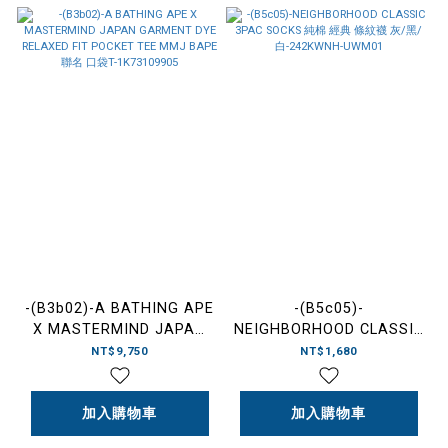
-(B3b02)-A BATHING APE
-(B5c05)-
X MASTERMIND JAPAN
NEIGHBORHOOD CLASSIC
GARMENT DYE RELAXED
3PAC SOCKS 純棉 經典 條
NT$9,750
NT$1,680
FIT POCKET TEE MMJ
紋襪 灰/黑/白-242KWNH-
BAPE 聯名 口袋T-
UWM01
1K73109905
加入購物車
加入購物車