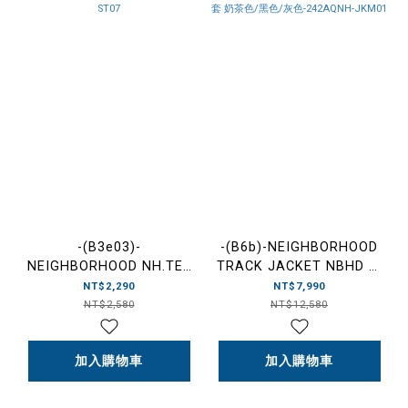
-(B3e03)-
-(B6b)-NEIGHBORHOOD
NEIGHBORHOOD NH.TEE
TRACK JACKET NBHD 透
SS-7 NBHD 蜘蛛網 膠印短
氣 防水 防潑水 運動外套 奶
NT$2,290
NT$7,990
T 黑/白-242PCNH-ST07
茶色/黑色/灰色-242AQNH-
NT$2,580
NT$12,580
JKM01
加入購物車
加入購物車