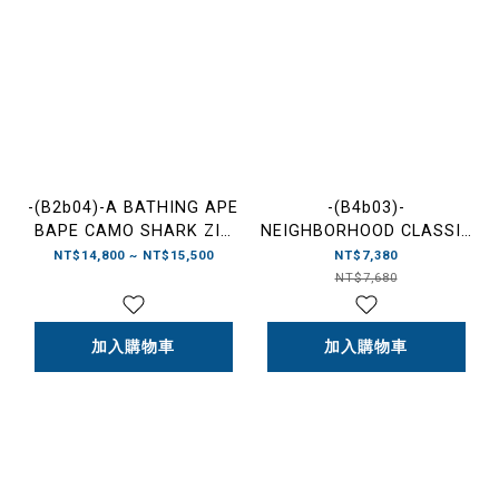
-(B2b04)-A BATHING APE
-(B4b03)-
BAPE CAMO SHARK ZIP
NEIGHBORHOOD CLASSIC
UP HOODIE 鯊魚外套 黑迷
SWEAT ZIP HOODIE LS
NT$14,800 ~ NT$15,500
NT$7,380
彩/紅迷彩/紫迷彩/藍迷
NBHD FW25 文字LOGO 連
NT$7,680
彩-001ZPM201002
帽外套-252UWNH-CSM03
加入購物車
加入購物車