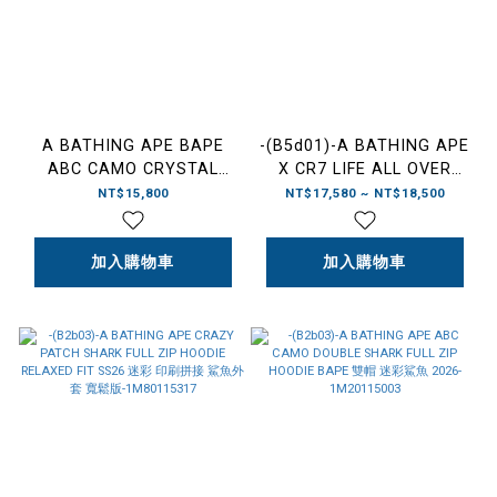
A BATHING APE BAPE
-(B5d01)-A BATHING APE
ABC CAMO CRYSTAL
X CR7 LIFE ALL OVER
STONE SHARK FULL ZIP
PRINT LOGO RELAXED
NT$15,800
NT$17,580 ~ NT$18,500
HOODIE 迷彩 水鑽 鯊魚外
FIT SHARK FULL ZIP
套 藍色/粉色/綠
HOODIE BAPE 2026 C羅
色-1M80215301
加入購物車
滿版人像疊印 鯊魚外套 寬鬆
加入購物車
版-1M23115910