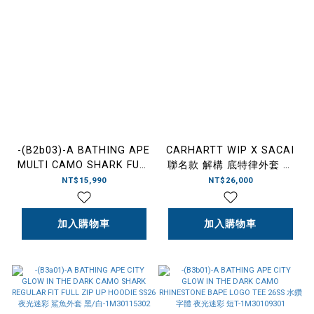
-(B2b03)-A BATHING APE
CARHARTT WIP X SACAI
MULTI CAMO SHARK FULL
聯名款 解構 底特律外套 綠
ZIP HOODIE 多色 繽紛 迷
色-250090S
NT$15,990
NT$26,000
彩 鯊魚外套 黑色/白
色-0ZXSWMX00515
加入購物車
加入購物車