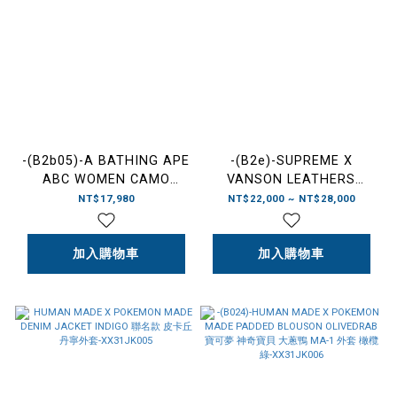
-(B2b05)-A BATHING APE
-(B2e)-SUPREME X
ABC WOMEN CAMO
VANSON LEATHERS
SHARK FULL ZIP HOODIE
SPIDER-MAN ZIP UP
NT$17,980
NT$22,000 ~ NT$28,000
BAPE 26SS 女款 迷彩 鯊魚
HOODED SWEATSHIRT 聯
外套 藍/綠/
名款 蜘蛛人 連帽外套 黑色/
粉-1M20215002
加入購物車
紅色 -SS26SW58
加入購物車