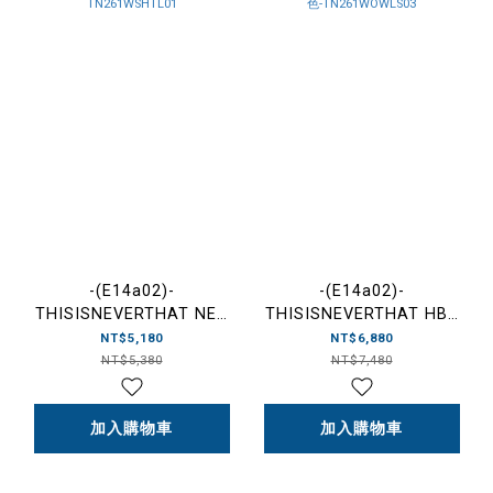
-(E14a02)-
-(E14a02)-
THISISNEVERTHAT NEP
THISISNEVERTHAT HBT
CHECK ZIP SHIRT 格紋 拉
WASHED JACKET 水洗外
NT$5,180
NT$6,880
鍊襯衫 黑色-
套 工裝 藍/炭灰色-
NT$5,380
NT$7,480
TN261WSHTL01
TN261WOWLS03
加入購物車
加入購物車