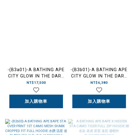
-(B3a01)-A BATHING APE
-(B3b01)-A BATHING APE
CITY GLOW IN THE DARK
CITY GLOW IN THE DARK
CAMO SHARK REGULAR
CAMO RHINESTONE
NT$17,500
NT$6,380
FIT FULL ZIP UP HOODIE
BAPE LOGO TEE 26SS 水
SS26 夜光迷彩 鯊魚外套
鑽字體 夜光迷彩 短T-
黑/白-1M30115302
加入購物車
1M30109301
加入購物車