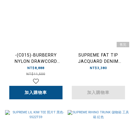
售完
-(C015)-BURBERRY
SUPREME FAT TIP
NYLON DRAWCORD
JACQUARD DENIM
POUCH 抽繩束口包 經典色
CRUSHER 單寧 漁夫帽 丹寧
NT$8,888
NT$3,380
條紋/素黑色
色/黑色-SS22H60
NT$11,500
加入購物車
加入購物車