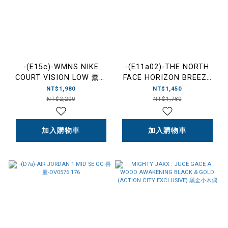
-(E15c)-WMNS NIKE
-(E11a02)-THE NORTH
COURT VISION LOW 薰衣
FACE HORIZON BREEZE
草 淡紫色 焦糖底-CD5434
BRIMMER HAT 透氣漁夫帽
NT$1,980
NT$1,450
501
黑色-NF0A5FX6-JK3
NT$2,200
NT$1,780
加入購物車
加入購物車