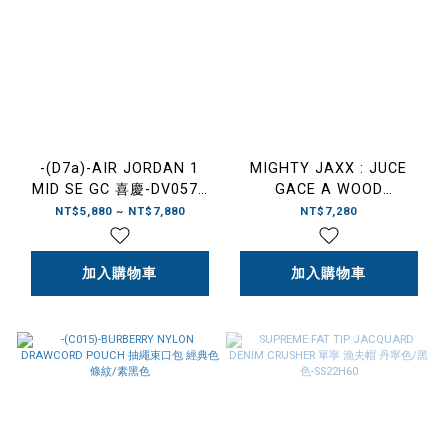
-(D7a)-AIR JORDAN 1
MIGHTY JAXX : JUCE
MID SE GC 喜慶-DV0576
GACE A WOOD
176
AWAKENING BLACK &
NT$5,880 ~ NT$7,880
NT$7,280
GOLD (ACTION CITY
EXCLUSIVE) 黑金小木偶
加入購物車
加入購物車