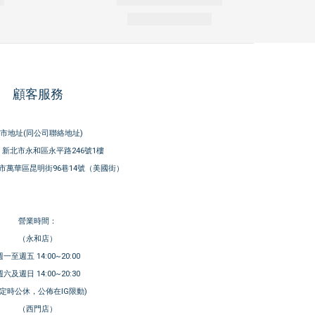
顧客服務
市地址(同公司聯絡地址)
新北市永和區永平路246號1樓
市萬華區昆明街96巷14號（美國街）
營業時間：
（永和店）
週一至週五 14:00~20:00
週六及週日 14:00~20:30
不定時公休，公佈在IG限動)
（西門店）