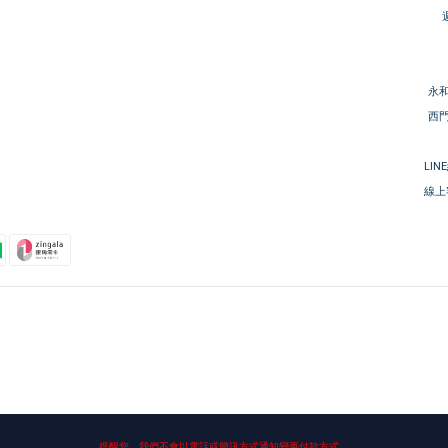
永和
西門
LIN
線上客
提醒您，我們不會以電話或簡訊方式通知變更付款方式。