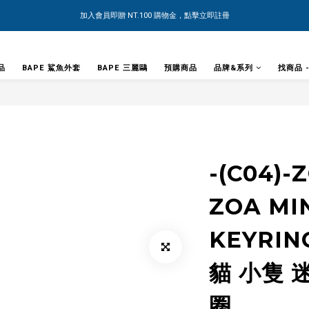
加入會員即贈 NT.100 購物金，點擊立即註冊
品
BAPE 鯊魚外套
BAPE 三麗鷗
預購商品
品牌&系列
找商品 
-(C04)-
ZOA MI
KEYRI
貓 小隻 
圈