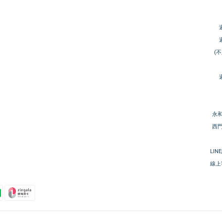
(
永和
西門
LIN
線上客