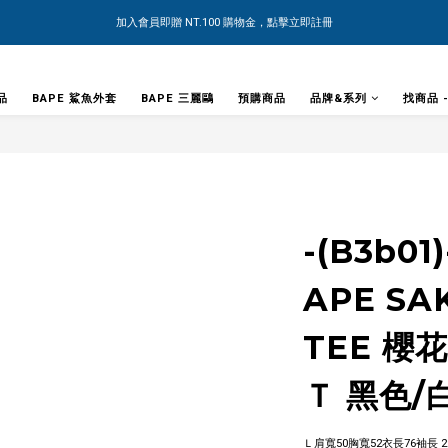
加入會員即贈 NT.100 購物金，點擊立即註冊
品
BAPE 鯊魚外套
BAPE 三麗鷗
預購商品
品牌&系列
找商品 
-(B3b01
APE SA
TEE 櫻
Ｔ 黑色/白
Ｌ肩寬50胸寬52衣長76袖長 22