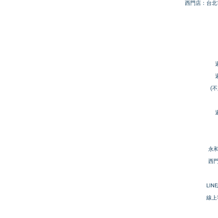
西門店：台北
(
永和
西門
LIN
線上客