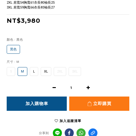
2XL 肩寬54胸寬61衣長80袖長25
3XL 肩寬59胸寬66衣長83袖長27
NT$3,980
顏色
: 黑色
黑色
尺寸
: M
S
M
L
XL
2XL
3XL
加入購物車
立即購買
加入追蹤清單
分享到