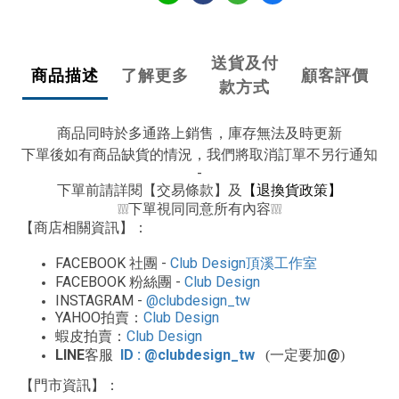
送貨及付
商品描述
了解更多
顧客評價
款方式
商品同時於多通路上銷售，庫存無法及時更新
下單後如有商品缺貨的情況，我們將取消訂單不另行通知
-
下單前請詳閱【交易條款】及
【退換貨政策】
下單視同同意所有內容
❕❕❕
❕❕❕
【商店相關資訊】：
FACEBOOK
-
Club Design
社團
頂溪工作室
FACEBOOK
-
Club Design
粉絲團
INSTAGRAM -
@clubdesign_tw
YAHOO
Club Design
拍賣：
Club Design
蝦皮拍賣：
LINE
ID : @clubdesign_tw
@
客服
(一定要加
)
【門市資訊】：