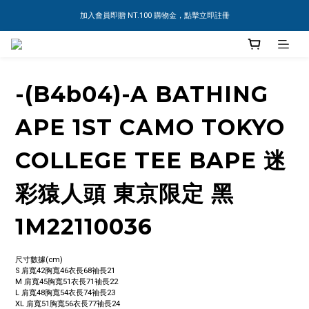
加入會員即贈 NT.100 購物金，點擊立即註冊
-(B4b04)-A BATHING
APE 1ST CAMO TOKYO
COLLEGE TEE BAPE 迷
彩猿人頭 東京限定 黑
1M22110036
尺寸數據(cm)
S 肩寬42胸寬46衣長68袖長21
M 肩寬45胸寬51衣長71袖長22
L 肩寬48胸寬54衣長74袖長23
XL 肩寬51胸寬56衣長77袖長24