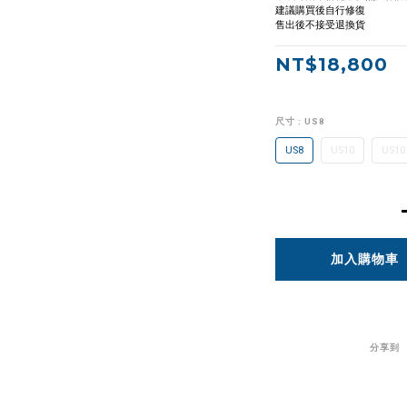
建議購買後自行修復
售出後不接受退換貨
NT$18,800
尺寸
: US8
US8
US10
US10
加入購物車
分享到