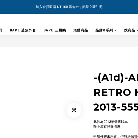
加入會員即贈 NT.100 購物金，點擊立即註冊
品
BAPE 鯊魚外套
BAPE 三麗鷗
預購商品
品牌&系列
找商品 
-(A1d)-
RETRO 
2013-55
此款為2013年發售版本
鞋中底有脫膠情況
中底外觀未粉化，但無法保證