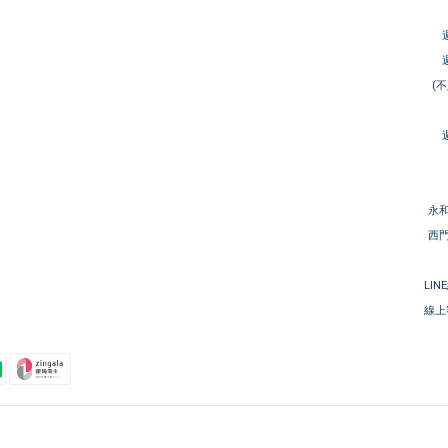
(
永和
西門
LIN
線上客