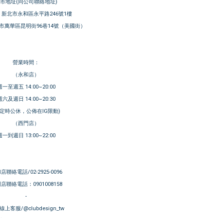
市地址(同公司聯絡地址)
新北市永和區永平路246號1樓
市萬華區昆明街96巷14號（美國街）
營業時間：
（永和店）
週一至週五 14:00~20:00
週六及週日 14:00~20:30
不定時公休，公佈在IG限動)
（西門店）
週一到週日 13:00~22:00
店聯絡電話/02-2925-0096
店聯絡電話：0901008158
-
E線上客服/@clubdesign_tw