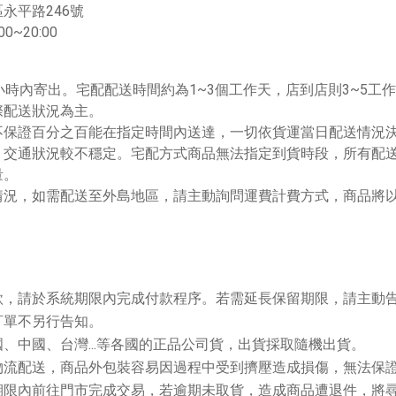
永平路246號
~20:00
小時內寄出。宅配配送時間約為1~3個工作天，店到店則3~5工
際配送狀況為主。
不保證百分之百能在指定時間內送達，一切依貨運當日配送情況
、交通狀況較不穩定。宅配方式商品無法指定到貨時段，所有配
量。
情況，如需配送至外島地區，請主動詢問運費計費方式，商品將
。
款，請於系統期限內完成付款程序。若需延長保留期限，請主動
訂單不另行告知。
、中國、台灣...等各國的正品公司貨，出貨採取隨機出貨。
物流配送，商品外包裝容易因過程中受到擠壓造成損傷，無法保
期限內前往門市完成交易，若逾期未取貨，造成商品遭退件，將