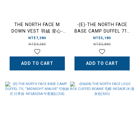
THE NORTH FACE M
-(E)-THE NORTH FACE
DOWN VEST 羽絨 背心-
BASE CAMP DUFFEL 71L
NF0A88Y1-黑(JK3)/綠色
“TNF BLACK" 可收納 旅行
NT$7,380
NT$5,180
(1NO)
袋 行李袋 -NF0A52SA-黑色
NT$9,380
NT$5,880
(53R)
ADD TO CART
ADD TO CART