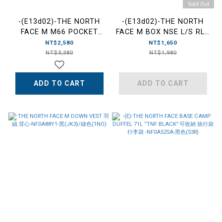
Sold Out
-(E13d02)-THE NORTH
-(E13d02)-THE NORTH
FACE M M66 POCKET
FACE M BOX NSE L/S RLX
CREW 口袋 衛衣 大學T-
TEE 素面 薄長T 長袖 -
NT$2,580
NT$1,650
NF0A89YV-白(4QI)/黑
NF0A8AT8-白(FN4)/黑
NT$3,380
NT$1,980
(JK3)
(JK3)
ADD TO CART
ADD TO CART