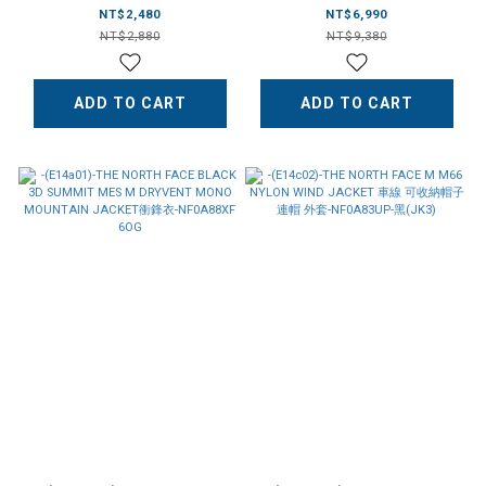
棉 縮口 棉褲 女 -
套 -NF0A88XZ-(E5d02)-黑
NT$2,480
NT$6,990
NF0A86QB-白色(QLI)
(JK3)/-(E14d01)-白(QLI)
NT$2,880
NT$9,380
ADD TO CART
ADD TO CART