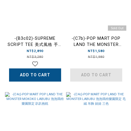
Sold Out
-(B3c02)-SUPREME
-(C7b)-POP MART POP
SCRIPT TEE 美式風格 手寫
LAND THE MONSTER
草寫 字體 短T 白色/黑色-
MOKOKO 馬克杯 泡泡瑪特
NT$2,890
NT$1,580
FW24T53
樂園限定
NT$3,280
NT$1,980
ADD TO CART
ADD TO CART