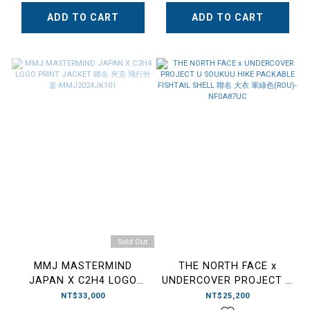
ADD TO CART
ADD TO CART
Sold Out
MMJ MASTERMIND
THE NORTH FACE x
JAPAN X C2H4 LOGO
UNDERCOVER PROJECT U
PRINT JACKET 聯名 夾克
SOUKUU HIKE PACKABLE
NT$33,000
NT$25,200
飛行外套-MMJ2024JK101
FISHTAIL SHELL 聯名 大衣