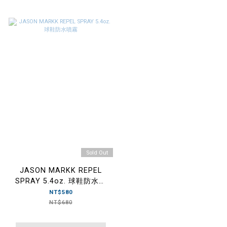
Sold Out
JASON MARKK REPEL
SPRAY 5.4oz. 球鞋防水噴
霧
NT$580
NT$680