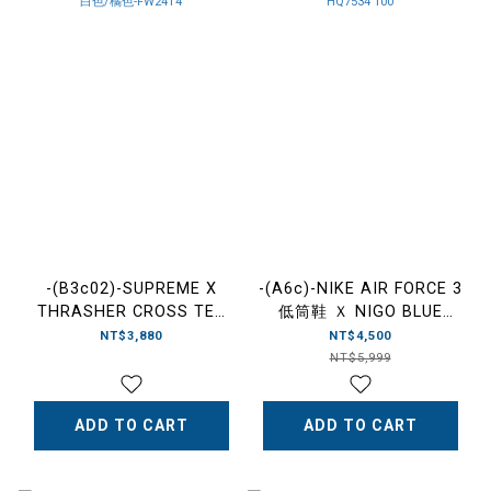
-(B3c02)-SUPREME X
-(A6c)-NIKE AIR FORCE 3
THRASHER CROSS TEE
低筒鞋 Ｘ NIGO BLUE
十字架 聯名 反面LOGO 黑
VOID AND TOUR YELLOW-
NT$3,880
NT$4,500
色/白色/橘色-FW24T4
HQ7534 100
NT$5,999
ADD TO CART
ADD TO CART