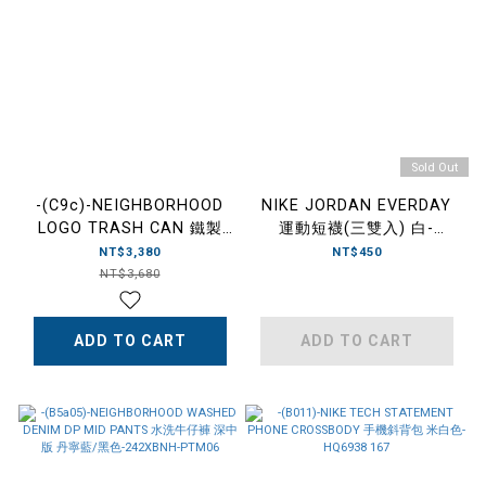
Sold Out
-(C9c)-NEIGHBORHOOD
NIKE JORDAN EVERDAY
LOGO TRASH CAN 鐵製
運動短襪(三雙入) 白-
LOGO垃圾桶-242YJNH-
DX9655 100
NT$3,380
NT$450
AC02
NT$3,680
ADD TO CART
ADD TO CART