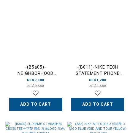
-(B5a05)-
-(B011)-NIKE TECH
NEIGHBORHOOD
STATEMENT PHONE
WASHED DENIM DP MID
CROSSBODY 手機斜背包
NT$9,380
NT$1,280
PANTS 水洗牛仔褲 深中版
米白色-HQ6938 167
NT$9,580
NT$1,580
丹寧藍/黑色-242XBNH-
PTM06
ADD TO CART
ADD TO CART