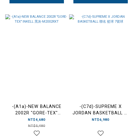
-(A1a)-NEW BALANCE
-(C7d)-SUPREME X
2002R "GORE-TEX"
JORDAN BASKETBALL 聯
INKELL 黑灰-M2002RXT
名 籃球 7號球
NT$4,680
NT$6,980
NT$5,480