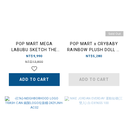
Sold Out
POP MART MEGA
POP MART x CRYBABY
LABUBU SKETCH THE
RAINBOW PLUSH DOLL 泡
MONSTER 400% 素描 泡泡
泡瑪特 彩虹 30CM
NT$9,990
NT$5,280
瑪特 黑白
NT$13,800
ADD TO CART
ADD TO CART