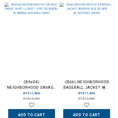
-(B4e04)-
-(B6b)-NEIGHBORHOOD
NEIGHBORHOOD SAVAGE
BASEBALL JACKET 棒球
SWEAT SHIRT LS 厚長T
外套 夾克 黑/海軍
NT$11,800
NT$11,800
大學T 黑/海軍藍/灰/橄欖
藍-242TSNH-JKM04
NT$12,280
NT$12,880
綠-242OKNH-CSM01
ADD TO CART
ADD TO CART