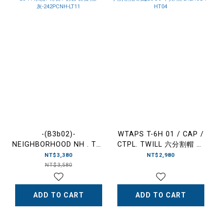
-(B3b02)-
WTAPS T-6H 01 / CAP /
NEIGHBORHOOD NH . TEE
CTPL. TWILL 六分割帽 刺
LS-11 水洗T 薄長T 仿舊 長
繡LOGO 卡其/
NT$3,380
NT$2,980
袖 黑/灰-242PCNH-LT11
黑-242HCDT-HT04
NT$3,580
ADD TO CART
ADD TO CART