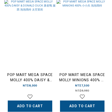
POP MART MEGA SPACE
POP MART MEGA SPACE
MOLLY 400% DAISY &
MOLLY MINIONS 400% 小
DONALD DUCK 唐老鴨 黛
小兵 泡泡瑪特
NT$8,000
NT$7,500
西 泡泡瑪特 太空茉莉
NT$8,980
ADD TO CART
ADD TO CART