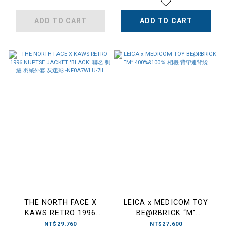
軍綠色(ROU)-NF0A87UC
ADD TO CART
ADD TO CART
THE NORTH FACE X
LEICA x MEDICOM TOY
KAWS RETRO 1996
BE@RBRICK “M”
NUPTSE JACKET 'BLACK'
400%&100％ 相機 背帶連
NT$29,760
NT$27,600