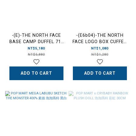
-(E)-THE NORTH FACE
-(E6b04)-THE NORTH
BASE CAMP DUFFEL 71L
FACE LOGO BOX CUFFED
“MIDNIGHT MAUVE" 可收
BEANIE 毛帽 -NF0A3FJX-
NT$5,180
NT$1,080
納式 行李袋 -NF0A52SA-午
淺灰色(92O)
NT$5,880
NT$1,280
夜紫紅(53I)
ADD TO CART
ADD TO CART