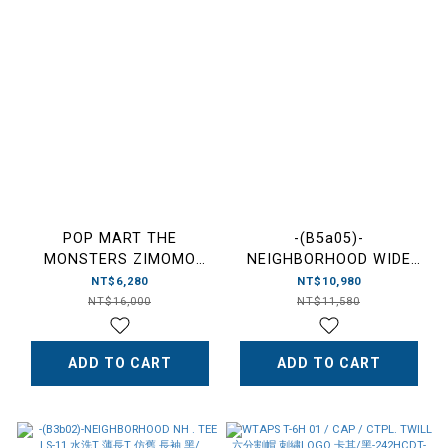
POP MART THE
-(B5a05)-
MONSTERS ZIMOMO
NEIGHBORHOOD WIDE
"ANGEL IN CLOUDS" 搪膠
CARGO PANTS 寬鬆 工裝
NT$6,280
NT$10,980
臉公仔 大天使 白色首領
長褲 黑/海軍藍-242SPNH-
NT$16,000
NT$11,580
58cm
PTM01
ADD TO CART
ADD TO CART