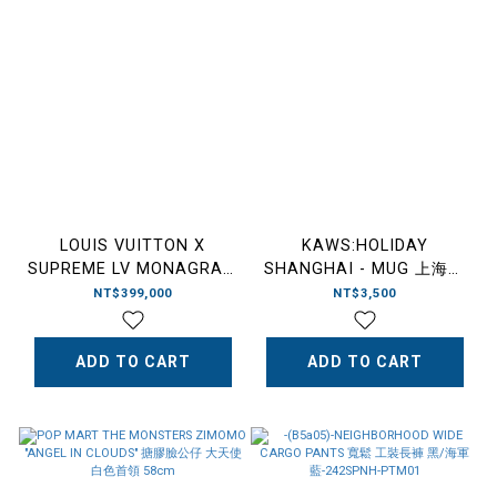
LOUIS VUITTON X
KAWS:HOLIDAY
SUPREME LV MONAGRAM
SHANGHAI - MUG 上海假
LEATHER BASEBALL
期限定 2024 陶瓷馬克杯
NT$399,000
NT$3,500
JACKET 老花 皮外套 棒球
外套
ADD TO CART
ADD TO CART