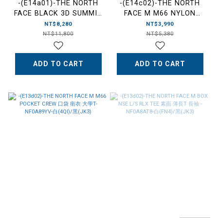
-(E14a01)-THE NORTH
-(E14c02)-THE NORTH
FACE BLACK 3D SUMMIT
FACE M M66 NYLON
MES M DRYVENT MONO
WIND JACKET 車線 可收納
NT$8,280
NT$3,990
MOUNTAIN JACKET衝鋒
帽子 連帽 外套-NF0A83UP-
NT$11,800
NT$5,380
衣-NF0A88XF 6OG
黑(JK3)
ADD TO CART
ADD TO CART