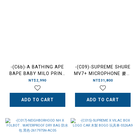
-(C6b)-A BATHING APE
-(C09)-SUPREME SHURE
BAPE BABY MILO PRINT
MV7+ MICROPHONE 麥克
TOTE BAG WITH
風
NT$2,990
NT$31,800
TAKOYAKI PLUSH
KEYCHAIN 章魚燒 掛件 可
收納式滿版美食購物袋 托特
ADD TO CART
ADD TO CART
包-W4541XXR