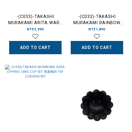
-(C033)-TAKASHI
-(C033)-TAKASHI
MURAKAMI ARITA WARE
MURAKAMI RAINBOW
FLOWER MUG 村上隆 小花
FLOWER FIELD MUG 村上
NT$3,990
NT$1,890
馬克杯 白-TM-ZZ003608
隆 彩花 馬克杯-TM-
ZZ004242
ADD TO CART
ADD TO CART