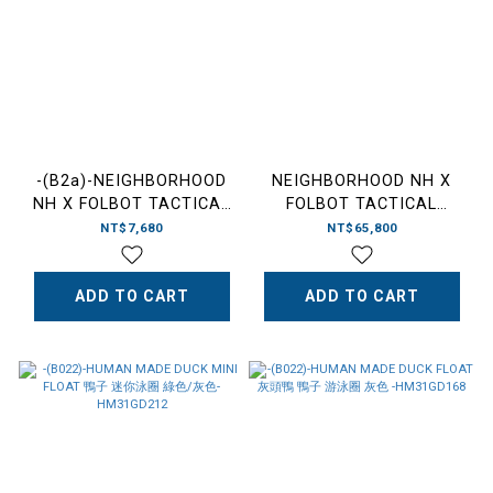
-(B2a)-NEIGHBORHOOD
NEIGHBORHOOD NH X
NH X FOLBOT TACTICAL
FOLBOT TACTICAL
FLOATING DEVICE NBHD
FOLDING SUP NBHD 充氣
NT$7,680
NT$65,800
SS26 PFD 個人漂浮裝備 救
式 立式划槳板-2617975N-
生衣-2617975N-AC02
AC01
ADD TO CART
ADD TO CART