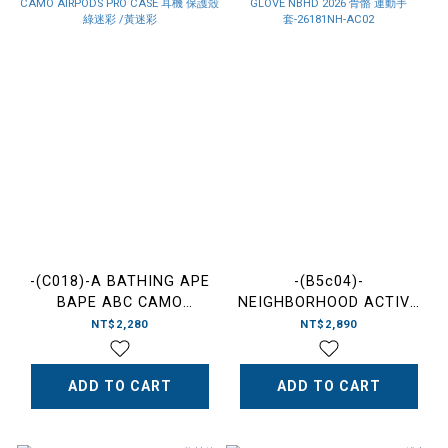
-(C018)-A BATHING APE
-(B5c04)-
BAPE ABC CAMO
NEIGHBORHOOD ACTIVE
AIRPODS PRO CASE 耳機
GLOVE NBHD 2026 骨骼
NT$2,280
NT$2,890
保護殼 綠迷彩 /黃迷彩
運動手套-26181NH-AC02
ADD TO CART
ADD TO CART