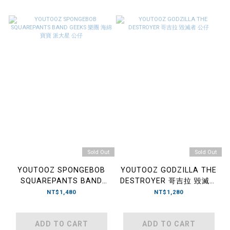
Sold Out
Sold Out
YOUTOOZ SPONGEBOB
YOUTOOZ GODZILLA THE
SQUAREPANTS BAND
DESTROYER 哥吉拉 毀滅者
GEEKS 樂團 海綿寶寶 派大
公仔
NT$1,480
NT$1,280
星 公仔
ADD TO CART
ADD TO CART