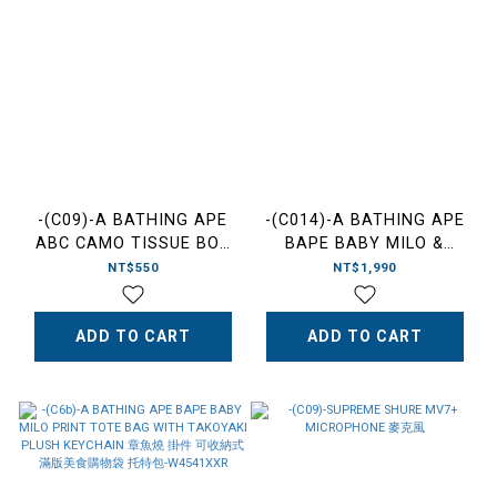
-(C09)-A BATHING APE
-(C014)-A BATHING APE
ABC CAMO TISSUE BOX
BAPE BABY MILO &
BAPE 迷彩 盒裝面紙 (一組)
TAKOYAKI PLUSH
NT$550
NT$1,990
KEYCHAIN 章魚燒 掛件 吊
飾-W4601XXR
ADD TO CART
ADD TO CART