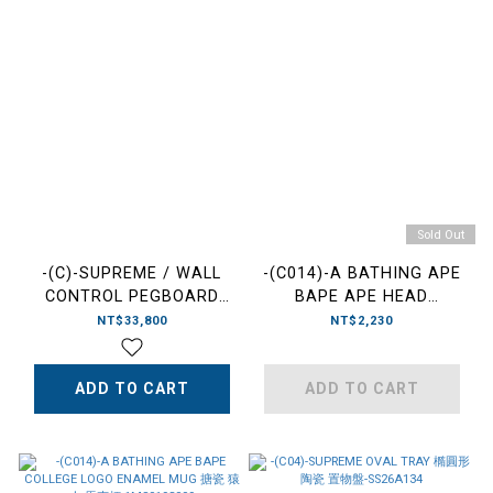
Sold Out
-(C)-SUPREME / WALL
-(C014)-A BATHING APE
CONTROL PEGBOARD
BAPE APE HEAD
PANEL SET OF 2 洞洞板 紅
BANANA STAND SS26 猿
NT$33,800
NT$2,230
色-A21SS26
人 木製 香蕉
架-1M80193008
ADD TO CART
ADD TO CART