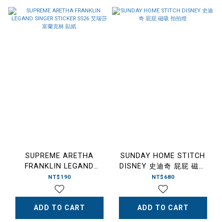
SUPREME ARETHA
SUNDAY HOME STITCH
FRANKLIN LEGAND
DISNEY 史迪奇 屁屁 磁吸
SINGER STICKER SS26 艾
拍拍燈
NT$190
NT$680
瑞莎 富蘭克林 貼紙
ADD TO CART
ADD TO CART