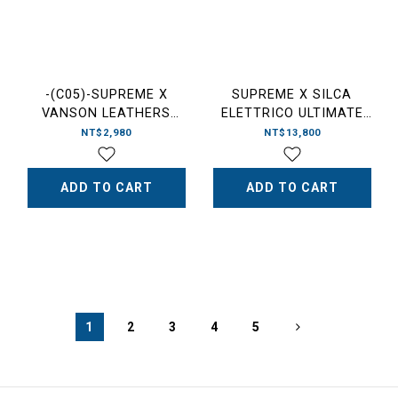
-(C05)-SUPREME X
SUPREME X SILCA
VANSON LEATHERS
ELETTRICO ULTIMATE
SPIDERMAN BANDANA 蜘
INFLATOR PUMP 充氣幫
NT$2,980
NT$13,800
蛛人 絲巾 紅色/黑色/白色
浦-SS26A118
ADD TO CART
ADD TO CART
1
2
3
4
5