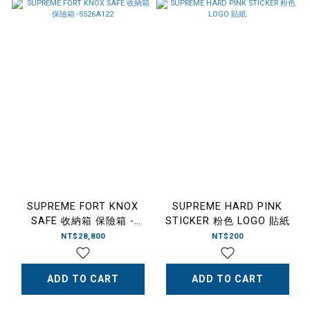
SUPREME FORT KNOX
SUPREME HARD PINK
SAFE 收納箱 保險箱 -
STICKER 粉色 LOGO 貼紙
SS26A122
NT$28,800
NT$200
ADD TO CART
ADD TO CART