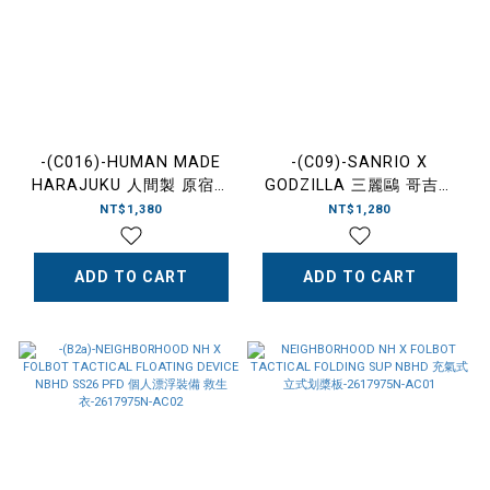
-(C016)-HUMAN MADE
-(C09)-SANRIO X
HARAJUKU 人間製 原宿限
GODZILLA 三麗鷗 哥吉拉
定 愛心 鑰匙圈 粉色-
聯名 吊飾 美樂蒂/酷洛
NT$1,380
NT$1,280
HM31GD190
米/HELLO KITTY/大耳狗/
彼安諾
ADD TO CART
ADD TO CART