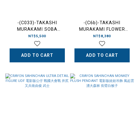
-(C033)-TAKASHI
-(C6b)-TAKASHI
MURAKAMI SOBA
MURAKAMI FLOWER
DIPPING SAKE CUP SET
CUSHION 60CM "ALL
NT$5,500
NT$8,380
蕎麥麵杯-TM-ZZ003542-
BLACK" 村上隆 全黑 小花
SET
抱枕-TM-ZZ004057
ADD TO CART
ADD TO CART