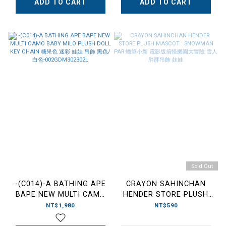
ADD TO CART
ADD TO CART
Sold Out
-(C014)-A BATHING APE
CRAYON SAHINCHAN
BAPE NEW MULTI CAMO
HENDER STORE PLUSH
BABY MILO PLUSH DOLL
MASCOT : SNOWMAN
NT$1,980
NT$590
KEY CHAIN 糖果色 迷彩 娃
PAR 蠟筆小新 電影版搞怪樂