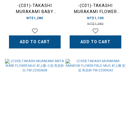
-(C01)-TAKASHI
-(C01)-TAKASHI
MURAKAMI BABY
MURAKAMI FLOWER
RATTLE 村上隆 小花 嬰兒
BABY BIB 村上隆 小花 口
NT$1,280
NT$1,100
搖鈴-TM-ZZ002079
水巾 藍/粉-TM-ZZ002076
NT$1,380
ADD TO CART
ADD TO CART