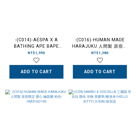
-(C014)-AESPA X A
-(C016)-HUMAN MADE
BATHING APE BAPE
HARAJUKU 人間製 原宿限
METAL KEYCAHIN 鑰匙圈
定 北極熊 鑰匙圈-
NT$1,990
NT$1,380
吊飾
HM31GD177
ADD TO CART
ADD TO CART