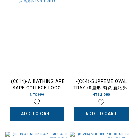
-(C014)-A BATHING APE
-(C04)-SUPREME OVAL
BAPE COLLEGE LOGO
TRAY 橢圓形 陶瓷 置物盤-
ENAMEL MUG 搪瓷 猿人 馬
SS26A134
NT$990
NT$2,980
克杯-1M80193009
ADD TO CART
ADD TO CART