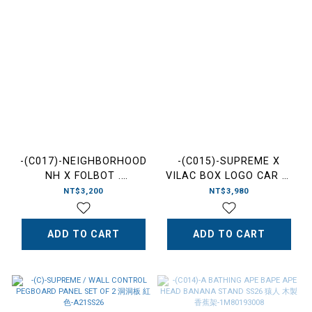
-(C017)-NEIGHBORHOOD
-(C015)-SUPREME X
NH X FOLBOT .
VILAC BOX LOGO CAR 木
WATERPROOF DRY BAG
製 BOGO 玩具車-SS26A9
NT$3,200
NT$3,980
防水包 黑色-2617975N-
AC05
ADD TO CART
ADD TO CART