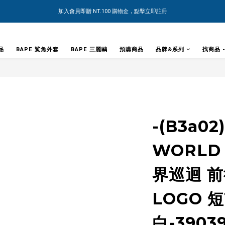
加入會員即贈 NT.100 購物金，點擊立即註冊
品
BAPE 鯊魚外套
BAPE 三麗鷗
預購商品
品牌&系列
找商品 
-(B3a02
WORLD 
界巡迴 前
LOGO 短
白-3903