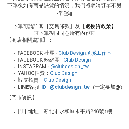
下單後如有商品缺貨的情況，我們將取消訂單不另
行通知
-
下單前請詳閱【交易條款】及
【退換貨政策】
下單視同同意所有內容
❕❕❕
❕❕❕
【商店相關資訊】：
FACEBOOK
-
Club Design
社團
頂溪工作室
FACEBOOK
-
Club Design
粉絲團
INSTAGRAM -
@clubdesign_tw
YAHOO
Club Design
拍賣：
Club Design
蝦皮拍賣：
LINE
ID : @clubdesign_tw
@
客服
(一定要加
)
【門市資訊】：
246
1
門市地址：新北市永和區永平路
號
樓