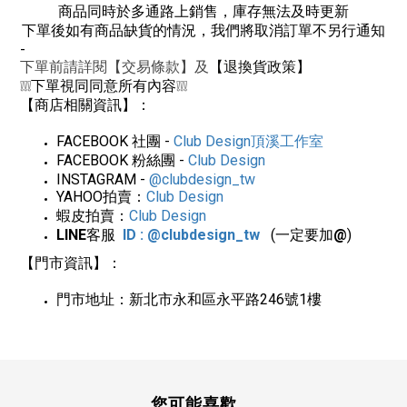
商品同時於多通路上銷售，庫存無法及時更新
下單後如有商品缺貨的情況，我們將取消訂單不另行通知
-
下單前請詳閱【交易條款】及
【退換貨政策】
❕❕❕
下單視同同意所有內容
❕❕❕
【商店相關資訊】：
FACEBOOK
社團
-
Club Design
頂溪工作室
FACEBOOK
粉絲團
-
Club Design
INSTAGRAM -
@clubdesign_tw
YAHOO
拍賣：
Club Design
蝦皮拍賣：
Club Design
LINE
客服
ID : @clubdesign_tw
(一定要加
@
)
【門市資訊】：
門市地址：新北市永和區永平路
246
號
1
樓
您可能喜歡...