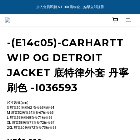
加入會員即贈 NT.100 購物金，點擊立即註冊
-(E14c05)-CARHARTT
WIP OG DETROIT
JACKET 底特律外套 丹寧
刷色 -I036593
尺寸數據(cm)
S 肩寬50 胸寬62 衣長65袖長64
M 肩寬52胸寬64衣長67袖長65
L 肩寬56胸寬68衣長71袖長66
XL 肩寬58胸寬71衣長72袖長67
2XL 肩寬60胸寬72衣長73袖長68