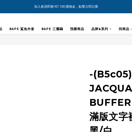
加入會員即贈 NT.100 購物金，點擊立即註冊
品
BAPE 鯊魚外套
BAPE 三麗鷗
預購商品
品牌&系列
找商品 
-(B5c05
JACQUA
BUFFER
滿版文字襪
黑/白