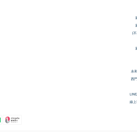
(
永和
西門
LIN
線上客