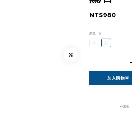
NT$980
顏色
: 白
黑
白
加入購物車
分享到