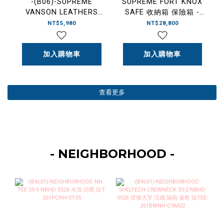
-(B06)-SUPREME
SUPREME FORT KNOX
VANSON LEATHERS
SAFE 收納箱 保險箱 -
SPIDER-MAN MESH
SS26A122
NT$5,980
NT$28,800
BACK 6-PANEL 蜘蛛人
六分割 皮革 網帽 黑色/
紅色-SS26H69
加入購物車
加入購物車
查看更多
- NEIGHBORHOOD -