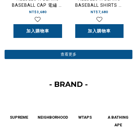
BASEBALL CAP 電繡 棒
BASEBALL SHIRTS 聯
球帽 黑色/深
名款 棒球衫 黑色/白
NT$3,680
NT$7,680
藍-114121263341988
色-110117373341912
加入購物車
加入購物車
查看更多
- BRAND -
SUPREME
NEIGHBORHOOD
WTAPS
A BATHING
APE