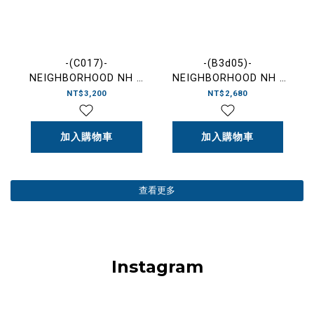
-(C017)-
-(B3d05)-
NEIGHBORHOOD NH X
NEIGHBORHOOD NH .
FOLBOT .
TEE SS-15 龐克字體 短
NT$3,200
NT$2,680
WATERPROOF DRY
Ｔ 黑色- 261PCNH-
BAG 防水包 黑
ST15
色-2617975N-AC05
加入購物車
加入購物車
查看更多
Instagram