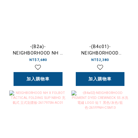
-(B2a)-
-(B4c01)-
NEIGHBORHOOD NH X
NEIGHBORHOOD
FOLBOT TACTICAL
NH.TEE SS-9 SS26
NT$7,680
NT$2,380
FLOATING DEVICE
NBHD&CO. 字體T-
NBHD SS26 PFD 個人漂
261PCNH-ST09
浮裝備 救生
加入購物車
加入購物車
衣-2617975N-AC02