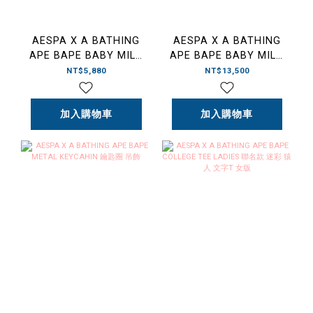
AESPA X A BATHING
AESPA X A BATHING
APE BAPE BABY MILO
APE BAPE BABY MILO
LEMONADE RELAXED
PULLOVER HOODIE 粉
NT$5,880
NT$13,500
FIT TEE MENS 聯名款
字 帽T
檸檬小猴 白字 男版
加入購物車
加入購物車