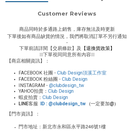
Customer Reviews
商品同時於多通路上銷售，庫存無法及時更新
下單後如有商品缺貨的情況，我們將取消訂單不另行通知
-
下單前請詳閱【交易條款】及
【退換貨政策】
下單視同同意所有內容
❕❕❕
❕❕❕
【商店相關資訊】：
FACEBOOK
-
Club Design
社團
頂溪工作室
FACEBOOK
-
Club Design
粉絲團
INSTAGRAM -
@clubdesign_tw
YAHOO
Club Design
拍賣：
Club Design
蝦皮拍賣：
LINE
ID : @clubdesign_tw
@
客服
(一定要加
)
【門市資訊】：
246
1
門市地址：新北市永和區永平路
號
樓