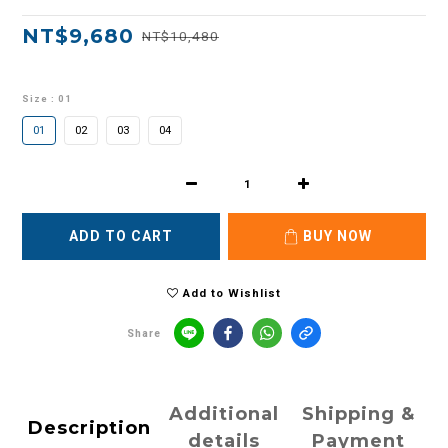
NT$9,680
NT$10,480
Size
: 01
01
02
03
04
ADD TO CART
BUY NOW
Add to Wishlist
Share
Additional
Shipping &
Description
details
Payment