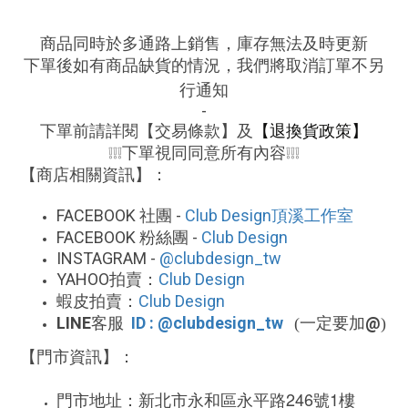
商品同時於多通路上銷售，庫存無法及時更新
下單後如有商品缺貨的情況，我們將取消訂單不另
行通知
-
下單前請詳閱【交易條款】及
【退換貨政策】
下單視同同意所有內容
❕❕❕
❕❕❕
【商店相關資訊】：
FACEBOOK
-
Club Design
社團
頂溪工作室
FACEBOOK
-
Club Design
粉絲團
INSTAGRAM -
@clubdesign_tw
YAHOO
Club Design
拍賣：
Club Design
蝦皮拍賣：
LINE
ID : @clubdesign_tw
@
客服
(一定要加
)
【門市資訊】：
246
1
門市地址：新北市永和區永平路
號
樓