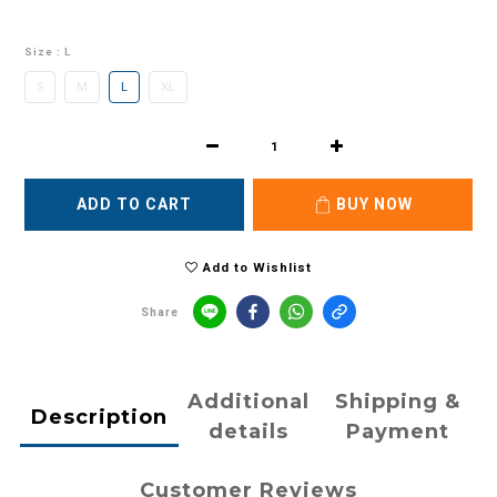
Size
: L
S
M
L
XL
ADD TO CART
BUY NOW
Add to Wishlist
Share
Additional
Shipping &
Description
details
Payment
Customer Reviews