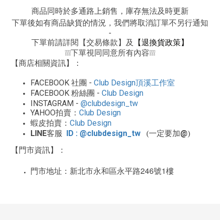
商品同時於多通路上銷售，庫存無法及時更新
下單後如有商品缺貨的情況，我們將取消訂單不另行通知
-
下單前請詳閱【交易條款】及
【退換貨政策】
下單視同同意所有內容
❕❕❕
❕❕❕
【商店相關資訊】：
FACEBOOK
-
Club Design
社團
頂溪工作室
FACEBOOK
-
Club Design
粉絲團
INSTAGRAM -
@clubdesign_tw
YAHOO
Club Design
拍賣：
Club Design
蝦皮拍賣：
LINE
ID : @clubdesign_tw
@
客服
(一定要加
)
【門市資訊】：
246
1
門市地址：新北市永和區永平路
號
樓