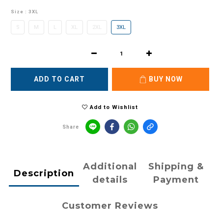
Size
: 3XL
S
M
L
XL
2XL
3XL
ADD TO CART
BUY NOW
Add to Wishlist
Share
Additional
Shipping &
Description
details
Payment
Customer Reviews