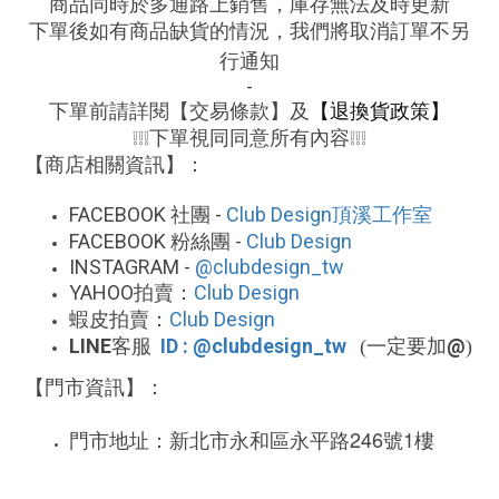
商品同時於多通路上銷售，庫存無法及時更新
下單後如有商品缺貨的情況，我們將取消訂單不另
行通知
-
下單前請詳閱【交易條款】及
【退換貨政策】
下單視同同意所有內容
❕❕❕
❕❕❕
【商店相關資訊】：
FACEBOOK
-
Club Design
社團
頂溪工作室
FACEBOOK
-
Club Design
粉絲團
INSTAGRAM -
@clubdesign_tw
YAHOO
Club Design
拍賣：
Club Design
蝦皮拍賣：
LINE
ID : @clubdesign_tw
@
客服
(一定要加
)
【門市資訊】：
246
1
門市地址：新北市永和區永平路
號
樓