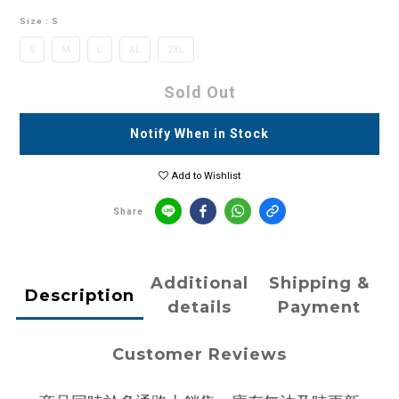
Size
: S
S
M
L
XL
2XL
Sold Out
Notify When in Stock
Add to Wishlist
Share
Additional
Shipping &
Description
details
Payment
Customer Reviews