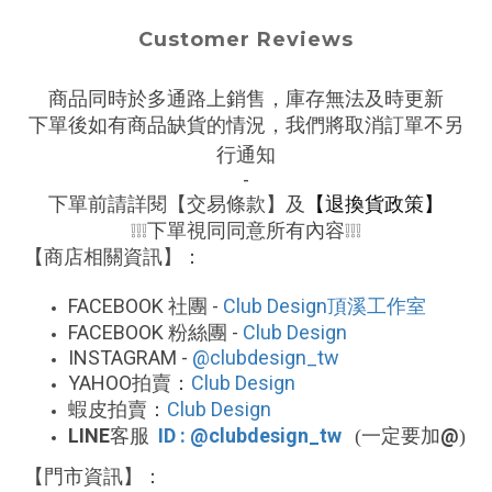
Customer Reviews
商品同時於多通路上銷售，庫存無法及時更新
下單後如有商品缺貨的情況，我們將取消訂單不另
行通知
-
下單前請詳閱【交易條款】及
【退換貨政策】
下單視同同意所有內容
❕❕❕
❕❕❕
【商店相關資訊】：
FACEBOOK
-
Club Design
社團
頂溪工作室
FACEBOOK
-
Club Design
粉絲團
INSTAGRAM -
@clubdesign_tw
YAHOO
Club Design
拍賣：
Club Design
蝦皮拍賣：
LINE
ID : @clubdesign_tw
@
客服
(一定要加
)
【門市資訊】：