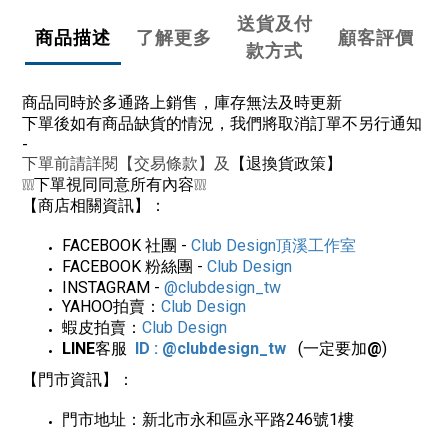
送貨及付
商品描述
了解更多
顧客評價
款方式
商品同時於多通路上銷售，庫存無法及時更新
下單後如有商品缺貨的情況，我們將取消訂單不另行通知
-
下單前請詳閱【交易條款】及
【退換貨政策】
❕❕❕
下單視同同意所有內容
❕❕❕
【商店相關資訊】：
FACEBOOK
社團
-
Club Design
頂溪工作室
FACEBOOK
粉絲團
-
Club Design
INSTAGRAM -
@clubdesign_tw
YAHOO
拍賣：
Club Design
蝦皮拍賣：
Club Design
LINE
客服
ID : @clubdesign_tw
(一定要加
@
)
【門市資訊】：
門市地址：新北市永和區永平路
246
號
1
樓